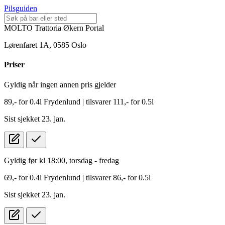
Pilsguiden
MOLTO Trattoria Økern Portal
Lørenfaret 1A, 0585 Oslo
Pris
er
Gyldig når ingen annen pris gjelder
89,-
for
0.4l
Frydenlund
| tilsvarer 111,- for 0.5l
Sist sjekket 23. jan.
Gyldig før kl 18:00, torsdag - fredag
69,-
for
0.4l
Frydenlund
| tilsvarer 86,- for 0.5l
Sist sjekket 23. jan.