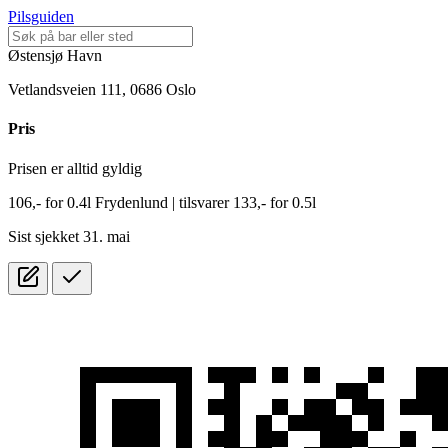
Pilsguiden
Østensjø Havn
Vetlandsveien 111, 0686 Oslo
Pris
Prisen er alltid gyldig
106,-
for
0.4l
Frydenlund
| tilsvarer 133,- for 0.5l
Sist sjekket 31. mai