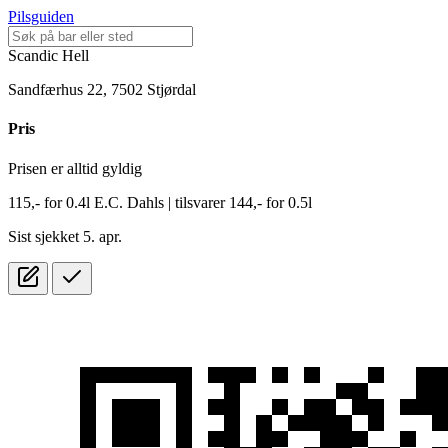
Pilsguiden
Scandic Hell
Sandfærhus 22, 7502 Stjørdal
Pris
Prisen er alltid gyldig
115,-
for
0.4l
E.C. Dahls
| tilsvarer 144,- for 0.5l
Sist sjekket 5. apr.