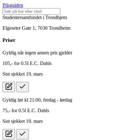
Pilsguiden
Studentersamfundet i Trondhjem
Elgeseter Gate 1, 7030 Trondheim
Pris
er
Gyldig når ingen annen pris gjelder
105,-
for
0.5l
E.C. Dahls
Sist sjekket 19. mars
Gyldig før kl 21:00, fredag - lørdag
75,-
for
0.5l
E.C. Dahls
Sist sjekket 19. mars