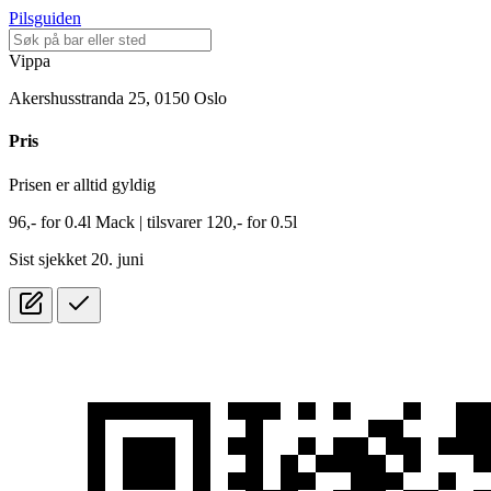
Pilsguiden
Vippa
Akershusstranda 25, 0150 Oslo
Pris
Prisen er alltid gyldig
96,-
for
0.4l
Mack
| tilsvarer 120,- for 0.5l
Sist sjekket 20. juni