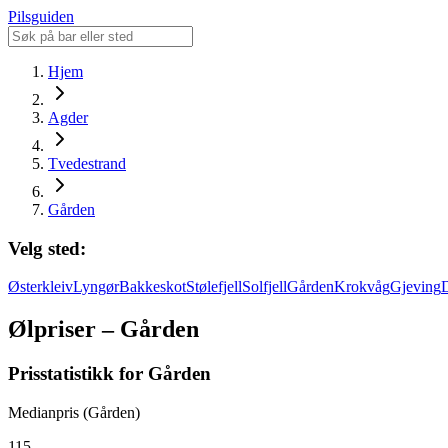
Pilsguiden
Hjem
Agder
Tvedestrand
Gården
Velg sted:
Østerkleiv
Lyngør
Bakkeskot
Stølefjell
Solfjell
Gården
Krokvåg
Gjeving
Ølpriser – Gården
Prisstatistikk for Gården
Medianpris (Gården)
115,-