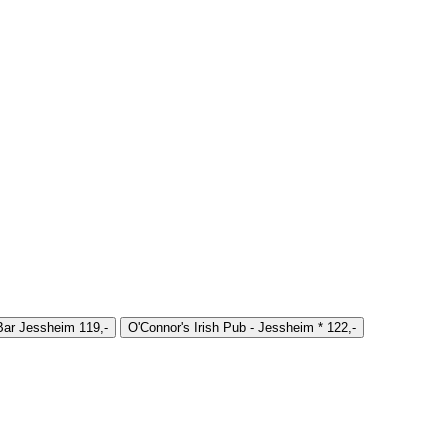
 Bar Jessheim
119,-
O'Connor's Irish Pub - Jessheim
*
122,-