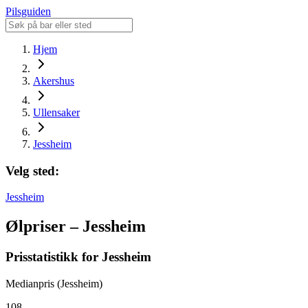
Pilsguiden
Hjem
Akershus
Ullensaker
Jessheim
Velg sted:
Jessheim
Ølpriser – Jessheim
Prisstatistikk for Jessheim
Medianpris (Jessheim)
108,-