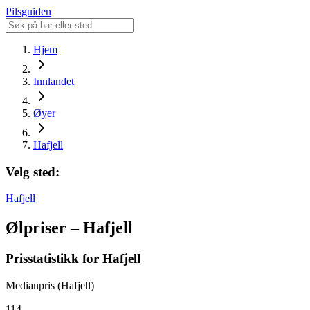
Pilsguiden
Hjem
Innlandet
Øyer
Hafjell
Velg sted:
Hafjell
Ølpriser – Hafjell
Prisstatistikk for Hafjell
Medianpris (Hafjell)
114,-