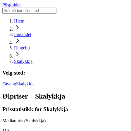
Pilsguiden
Hjem
Innlandet
Ringebu
Skalykkja
Velg sted:
Fåvang
Skalykkja
Ølpriser – Skalykkja
Prisstatistikk for Skalykkja
Medianpris (Skalykkja)
115,-