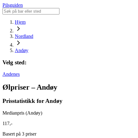
Pilsguiden
Hjem
Nordland
Andøy
Velg sted:
Andenes
Ølpriser – Andøy
Prisstatistikk for Andøy
Medianpris (Andøy)
117,-
Basert på 3 priser