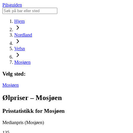
Pilsguiden
Hjem
Nordland
Vefsn
Mosjøen
Velg sted:
Mosjøen
Ølpriser – Mosjøen
Prisstatistikk for Mosjøen
Medianpris (Mosjøen)
135,-