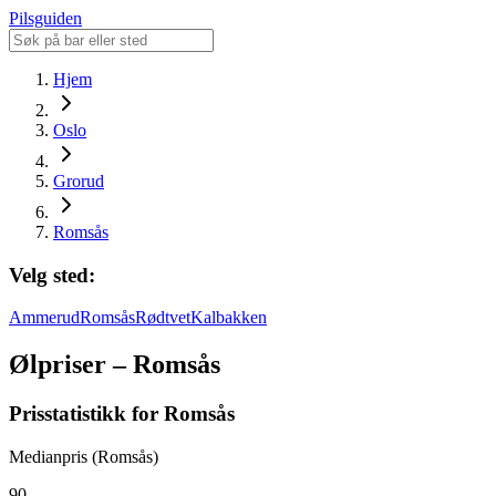
Pilsguiden
Hjem
Oslo
Grorud
Romsås
Velg sted:
Ammerud
Romsås
Rødtvet
Kalbakken
Ølpriser – Romsås
Prisstatistikk for Romsås
Medianpris (Romsås)
90,-