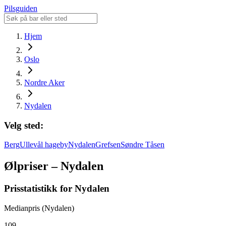
Pilsguiden
Hjem
Oslo
Nordre Aker
Nydalen
Velg sted:
Berg
Ullevål hageby
Nydalen
Grefsen
Søndre Tåsen
Ølpriser – Nydalen
Prisstatistikk for Nydalen
Medianpris (Nydalen)
109,-