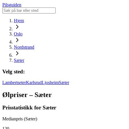
Pilsguiden
Hjem
Oslo
Nordstrand
Sæter
Velg sted:
Lambertseter
Karlsrud
Ljosheim
Sæter
Ølpriser – Sæter
Prisstatistikk for Sæter
Medianpris (Sæter)
120,-