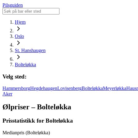
Pilsguiden
Hjem
Oslo
St. Hanshaugen
Bolteløkka
Velg sted:
Hammersborg
Hegdehaugen
Lovisenberg
Bolteløkka
Meyerløkka
Hausm
Aker
Ølpriser – Bolteløkka
Prisstatistikk for Bolteløkka
Medianpris (Bolteløkka)