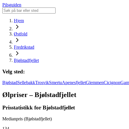
Pilsguiden
Hjem
Østfold
Fredrikstad
Bjølstadfjellet
Velg sted:
Bjølstad
Sellebakk
Trosvik
Smertu
Apenesfjellet
Glemmen
Cicignon
Gam
Ølpriser – Bjølstadfjellet
Prisstatistikk for Bjølstadfjellet
Medianpris (Bjølstadfjellet)
134,-