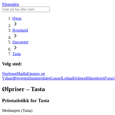
Pilsguiden
Hjem
Rogaland
Stavanger
Tasta
Velg sted:
Storhaug
Madla
Eiganes og
Våland
Bjergsted
Jammerdalen
Gausel
Ledaal
Holmen
Blåsenborg
Forus
Ølpriser – Tasta
Prisstatistikk for Tasta
Medianpris (Tasta)