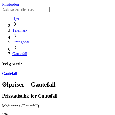
Pilsguiden
Hjem
Telemark
Drangedal
Gautefall
Velg sted:
Gautefall
Ølpriser – Gautefall
Prisstatistikk for Gautefall
Medianpris (Gautefall)
136,-