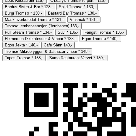
Cous Restaurant
126,-
O'Learys Tromsø Airport
*
128,-
Bardus Bistro & Bar
*
128,-
Solid Tromsø
*
130,-
Burgr Tromsø
*
130,-
Bastard Bar Tromsø
*
130,-
Maskinverkstedet Tromsø
*
131,-
Vinsmak
*
131,-
Tromsø jernbanestasjon (Jernbanen)
133,-
Full Steam Tromsø
*
134,-
Suvi
*
136,-
Fangst Tromsø
*
136,-
Helmersen Delikatesser & Vinbar
*
138,-
Egon Tromsø
*
140,-
Egon Jekta
*
140,-
Cafe Sånn
140,-
Tromsø Mikrobryggeri & Balthazar vinbar
*
148,-
Tapas Tromsø
*
158,-
Sumo Restaurant Vervet
*
180,-