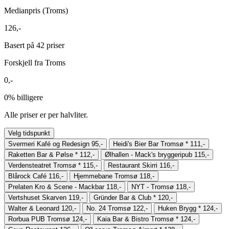
Medianpris (Troms)
126,-
Basert på 42 priser
Forskjell fra Troms
0,-
0%
billigere
Alle priser er per halvliter.
Velg tidspunkt
Svermeri Kafé og Redesign
95,-
Heidi's Bier Bar Tromsø
*
111,-
Raketten Bar & Pølse
*
112,-
Ølhallen - Mack's bryggeripub
115,-
Verdensteatret Tromsø
*
115,-
Restaurant Skirri
116,-
Blårock Café
116,-
Hjemmebane Tromsø
118,-
Prelaten Kro & Scene - Mackbar
118,-
NYT - Tromsø
118,-
Vertshuset Skarven
119,-
Gründer Bar & Club
*
120,-
Walter & Leonard
120,-
No. 24 Tromsø
122,-
Huken Brygg
*
124,-
Rorbua PUB Tromsø
124,-
Kaia Bar & Bistro Tromsø
*
124,-