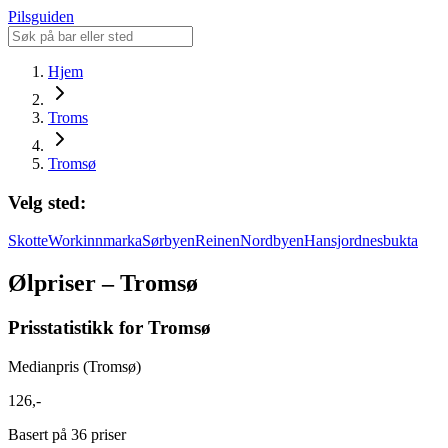
Pilsguiden
Hjem
Troms
Tromsø
Velg sted:
Skotte
Workinnmarka
Sørbyen
Reinen
Nordbyen
Hansjordnesbukta
Ølpriser – Tromsø
Prisstatistikk for Tromsø
Medianpris (Tromsø)
126,-
Basert på 36 priser