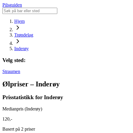
Pilsguiden
Hjem
Trøndelag
Inderøy
Velg sted:
Straumen
Ølpriser – Inderøy
Prisstatistikk for Inderøy
Medianpris (Inderøy)
120,-
Basert på 2 priser