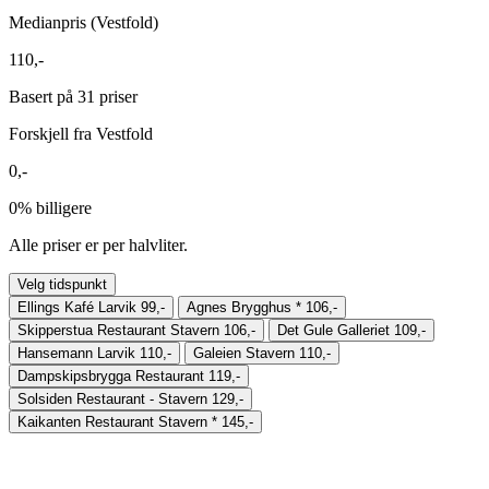
Medianpris (Vestfold)
110,-
Basert på 31 priser
Forskjell fra Vestfold
0,-
0%
billigere
Alle priser er per halvliter.
Velg tidspunkt
Ellings Kafé Larvik
99,-
Agnes Brygghus
*
106,-
Skipperstua Restaurant Stavern
106,-
Det Gule Galleriet
109,-
Hansemann Larvik
110,-
Galeien Stavern
110,-
Dampskipsbrygga Restaurant
119,-
Solsiden Restaurant - Stavern
129,-
Kaikanten Restaurant Stavern
*
145,-