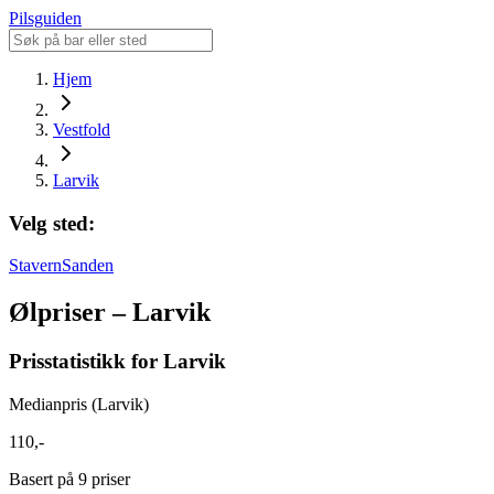
Pilsguiden
Hjem
Vestfold
Larvik
Velg sted:
Stavern
Sanden
Ølpriser – Larvik
Prisstatistikk for Larvik
Medianpris (Larvik)
110,-
Basert på 9 priser