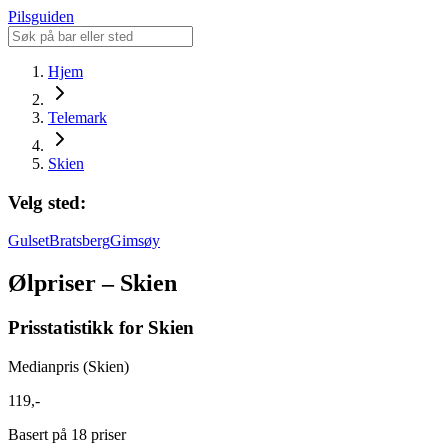
Pilsguiden
Hjem
Telemark
Skien
Velg sted:
Gulset
Bratsberg
Gimsøy
Ølpriser – Skien
Prisstatistikk for Skien
Medianpris (Skien)
119,-
Basert på 18 priser