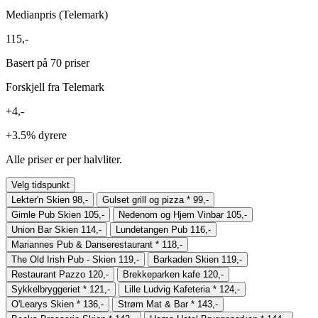
Medianpris (Telemark)
115,-
Basert på 70 priser
Forskjell fra Telemark
+4,-
+3.5%
dyrere
Alle priser er per halvliter.
Velg tidspunkt
Lekter'n Skien
98,-
Gulset grill og pizza
*
99,-
Gimle Pub Skien
105,-
Nedenom og Hjem Vinbar
105,-
Union Bar Skien
114,-
Lundetangen Pub
116,-
Mariannes Pub & Danserestaurant
*
118,-
The Old Irish Pub - Skien
119,-
Barkaden Skien
119,-
Restaurant Pazzo
120,-
Brekkeparken kafe
120,-
Sykkelbryggeriet
*
121,-
Lille Ludvig Kafeteria
*
124,-
O'Learys Skien
*
136,-
Strøm Mat & Bar
*
143,-