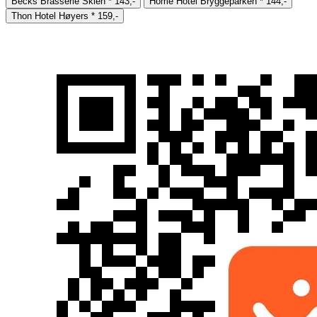
Becks Brasserie Skien
*
143,-
Home Hotel Bryggeparken
*
144,-
Thon Hotel Høyers
*
159,-