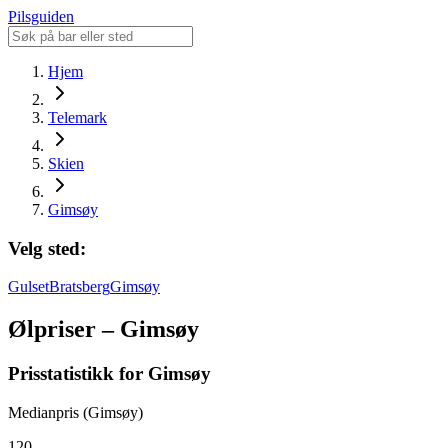
Pilsguiden
Hjem
Telemark
Skien
Gimsøy
Velg sted:
Gulset
Bratsberg
Gimsøy
Ølpriser – Gimsøy
Prisstatistikk for Gimsøy
Medianpris (Gimsøy)
120,-