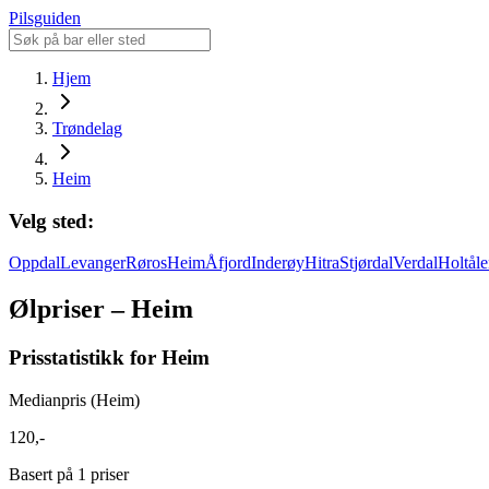
Pilsguiden
Hjem
Trøndelag
Heim
Velg sted:
Oppdal
Levanger
Røros
Heim
Åfjord
Inderøy
Hitra
Stjørdal
Verdal
Holtål
Ølpriser – Heim
Prisstatistikk for Heim
Medianpris (Heim)
120,-
Basert på 1 priser