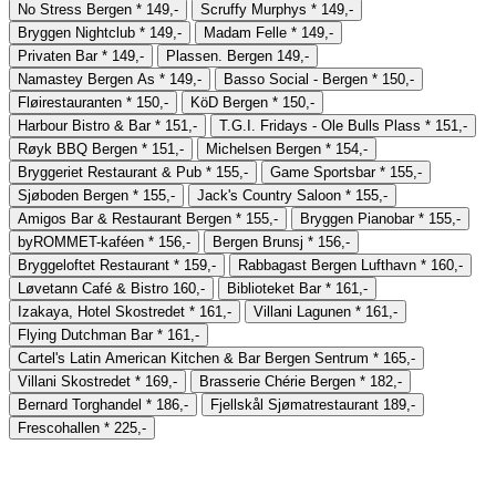
No Stress Bergen
*
149,-
Scruffy Murphys
*
149,-
Bryggen Nightclub
*
149,-
Madam Felle
*
149,-
Privaten Bar
*
149,-
Plassen. Bergen
149,-
Namastey Bergen As
*
149,-
Basso Social - Bergen
*
150,-
Fløirestauranten
*
150,-
KöD Bergen
*
150,-
Harbour Bistro & Bar
*
151,-
T.G.I. Fridays - Ole Bulls Plass
*
151,-
Røyk BBQ Bergen
*
151,-
Michelsen Bergen
*
154,-
Bryggeriet Restaurant & Pub
*
155,-
Game Sportsbar
*
155,-
Sjøboden Bergen
*
155,-
Jack's Country Saloon
*
155,-
Amigos Bar & Restaurant Bergen
*
155,-
Bryggen Pianobar
*
155,-
byROMMET-kaféen
*
156,-
Bergen Brunsj
*
156,-
Bryggeloftet Restaurant
*
159,-
Rabbagast Bergen Lufthavn
*
160,-
Løvetann Café & Bistro
160,-
Biblioteket Bar
*
161,-
Izakaya, Hotel Skostredet
*
161,-
Villani Lagunen
*
161,-
Flying Dutchman Bar
*
161,-
Cartel's Latin American Kitchen & Bar Bergen Sentrum
*
165,-
Villani Skostredet
*
169,-
Brasserie Chérie Bergen
*
182,-
Bernard Torghandel
*
186,-
Fjellskål Sjømatrestaurant
189,-
Frescohallen
*
225,-