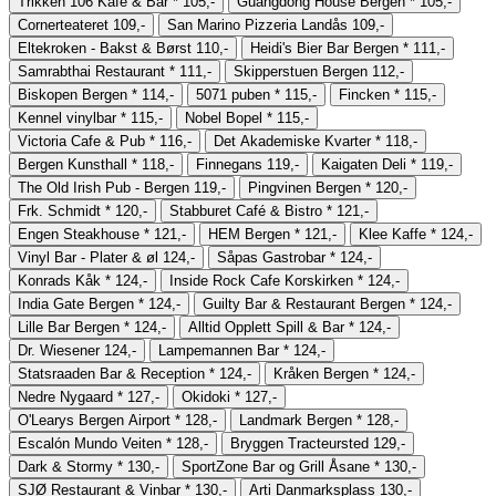
Trikken 106 Kafe & Bar
*
105,-
Guangdong House Bergen
*
105,-
Cornerteateret
109,-
San Marino Pizzeria Landås
109,-
Eltekroken - Bakst & Børst
110,-
Heidi's Bier Bar Bergen
*
111,-
Samrabthai Restaurant
*
111,-
Skipperstuen Bergen
112,-
Biskopen Bergen
*
114,-
5071 puben
*
115,-
Fincken
*
115,-
Kennel vinylbar
*
115,-
Nobel Bopel
*
115,-
Victoria Cafe & Pub
*
116,-
Det Akademiske Kvarter
*
118,-
Bergen Kunsthall
*
118,-
Finnegans
119,-
Kaigaten Deli
*
119,-
The Old Irish Pub - Bergen
119,-
Pingvinen Bergen
*
120,-
Frk. Schmidt
*
120,-
Stabburet Café & Bistro
*
121,-
Engen Steakhouse
*
121,-
HEM Bergen
*
121,-
Klee Kaffe
*
124,-
Vinyl Bar - Plater & øl
124,-
Såpas Gastrobar
*
124,-
Konrads Kåk
*
124,-
Inside Rock Cafe Korskirken
*
124,-
India Gate Bergen
*
124,-
Guilty Bar & Restaurant Bergen
*
124,-
Lille Bar Bergen
*
124,-
Alltid Opplett Spill & Bar
*
124,-
Dr. Wiesener
124,-
Lampemannen Bar
*
124,-
Statsraaden Bar & Reception
*
124,-
Kråken Bergen
*
124,-
Nedre Nygaard
*
127,-
Okidoki
*
127,-
O'Learys Bergen Airport
*
128,-
Landmark Bergen
*
128,-
Escalón Mundo Veiten
*
128,-
Bryggen Tracteursted
129,-
Dark & Stormy
*
130,-
SportZone Bar og Grill Åsane
*
130,-
SJØ Restaurant & Vinbar
*
130,-
Arti Danmarksplass
130,-