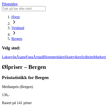
Pilsguiden
Hjem
Vestland
Bergen
Velg sted:
Laksevåg
Åsane
Fana
Årstad
Blomsterdalen
Skuteviken
Solheim
Marken
Ølpriser – Bergen
Prisstatistikk for Bergen
Medianpris (Bergen)
136,-
Basert på 141 priser