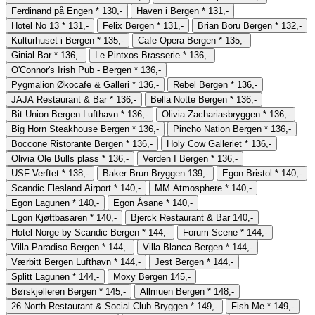
Ferdinand på Engen
*
130,-
Haven i Bergen
*
131,-
Hotel No 13
*
131,-
Felix Bergen
*
131,-
Brian Boru Bergen
*
132,-
Kulturhuset i Bergen
*
135,-
Cafe Opera Bergen
*
135,-
Ginial Bar
*
136,-
Le Pintxos Brasserie
*
136,-
O'Connor's Irish Pub - Bergen
*
136,-
Pygmalion Økocafe & Galleri
*
136,-
Rebel Bergen
*
136,-
JAJA Restaurant & Bar
*
136,-
Bella Notte Bergen
*
136,-
Bit Union Bergen Lufthavn
*
136,-
Olivia Zachariasbryggen
*
136,-
Big Horn Steakhouse Bergen
*
136,-
Pincho Nation Bergen
*
136,-
Boccone Ristorante Bergen
*
136,-
Holy Cow Galleriet
*
136,-
Olivia Ole Bulls plass
*
136,-
Verden I Bergen
*
136,-
USF Verftet
*
138,-
Baker Brun Bryggen
139,-
Egon Bristol
*
140,-
Scandic Flesland Airport
*
140,-
MM Atmosphere
*
140,-
Egon Lagunen
*
140,-
Egon Åsane
*
140,-
Egon Kjøttbasaren
*
140,-
Bjerck Restaurant & Bar
140,-
Hotel Norge by Scandic Bergen
*
144,-
Forum Scene
*
144,-
Villa Paradiso Bergen
*
144,-
Villa Blanca Bergen
*
144,-
Værbitt Bergen Lufthavn
*
144,-
Jest Bergen
*
144,-
Splitt Lagunen
*
144,-
Moxy Bergen
145,-
Børskjelleren Bergen
*
145,-
Allmuen Bergen
*
148,-
26 North Restaurant & Social Club Bryggen
*
149,-
Fish Me
*
149,-