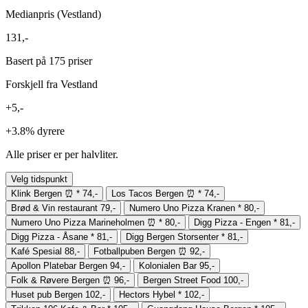
Medianpris (Vestland)
131,-
Basert på 175 priser
Forskjell fra Vestland
+5,-
+3.8%
dyrere
Alle priser er per halvliter.
Velg tidspunkt
Klink Bergen
⏰
*
74,-
Los Tacos Bergen
⏰
*
74,-
Brød & Vin restaurant
79,-
Numero Uno Pizza Kranen
*
80,-
Numero Uno Pizza Marineholmen
⏰
*
80,-
Digg Pizza - Engen
*
81,-
Digg Pizza - Åsane
*
81,-
Digg Bergen Storsenter
*
81,-
Kafé Spesial
88,-
Fotballpuben Bergen
⏰
92,-
Apollon Platebar Bergen
94,-
Kolonialen Bar
95,-
Folk & Røvere Bergen
⏰
96,-
Bergen Street Food
100,-
Huset pub Bergen
102,-
Hectors Hybel
*
102,-