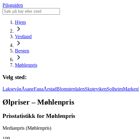
Pilsguiden
Hjem
Vestland
Bergen
Møhlenpris
Velg sted:
Laksevåg
Åsane
Fana
Årstad
Blomsterdalen
Skuteviken
Solheim
Marken
Ølpriser – Møhlenpris
Prisstatistikk for Møhlenpris
Medianpris (Møhlenpris)
109,-