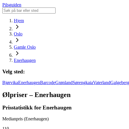
Pilsguiden
Hjem
Oslo
Gamle Oslo
Enerhaugen
Velg sted:
Bjørvika
Enerhaugen
Barcode
Grønland
Sørengkaia
Vaterland
Galgeber
Ølpriser – Enerhaugen
Prisstatistikk for Enerhaugen
Medianpris (Enerhaugen)
110,-