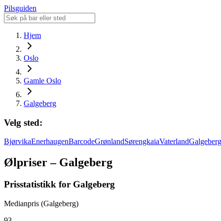
Pilsguiden
Hjem
Oslo
Gamle Oslo
Galgeberg
Velg sted:
Bjørvika
Enerhaugen
Barcode
Grønland
Sørengkaia
Vaterland
Galgeber
Ølpriser – Galgeberg
Prisstatistikk for Galgeberg
Medianpris (Galgeberg)
93,-