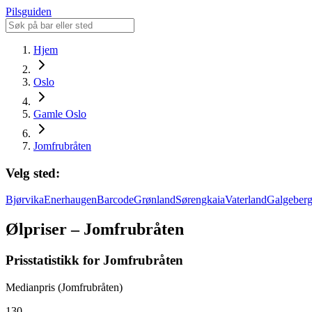
Pilsguiden
Hjem
Oslo
Gamle Oslo
Jomfrubråten
Velg sted:
Bjørvika
Enerhaugen
Barcode
Grønland
Sørengkaia
Vaterland
Galgeber
Ølpriser – Jomfrubråten
Prisstatistikk for Jomfrubråten
Medianpris (Jomfrubråten)
130,-